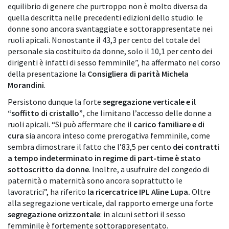
equilibrio di genere che purtroppo non è molto diversa da
quella descritta nelle precedenti edizioni dello studio: le
donne sono ancora svantaggiate e sottorappresentate nei
ruoli apicali. Nonostante il 43,3 per cento del totale del
personale sia costituito da donne, solo il 10,1 per cento dei
dirigenti è infatti di sesso femminile”, ha affermato nel corso
della presentazione la
Consigliera di parità Michela
Morandini
.
Persistono dunque la forte
segregazione verticale e il
“soffitto di cristallo”
, che limitano l’accesso delle donne a
ruoli apicali. “Si può affermare che il
carico familiare e di
cura
sia ancora inteso come prerogativa femminile, come
sembra dimostrare il fatto che l’83,5 per cento
dei contratti
a tempo indeterminato
in regime di part-time è stato
sottoscritto da donne
. Inoltre, a usufruire del congedo di
paternità o maternità sono ancora soprattutto le
lavoratrici”, ha riferito
la ricercatrice IPL Aline Lupa.
Oltre
alla segregazione verticale, dal rapporto emerge una forte
segregazione orizzontale
: in alcuni settori il sesso
femminile è fortemente sottorappresentato.