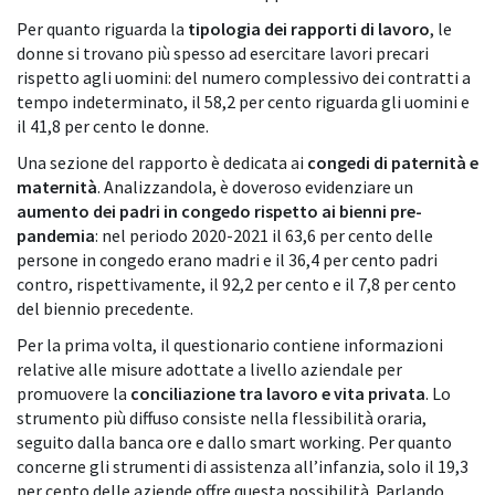
Per quanto riguarda la
tipologia dei rapporti di lavoro
, le
donne si trovano più spesso ad esercitare lavori precari
rispetto agli uomini: del numero complessivo dei contratti a
tempo indeterminato, il 58,2 per cento riguarda gli uomini e
il 41,8 per cento le donne.
Una sezione del rapporto è dedicata ai
congedi di paternità e
maternità
. Analizzandola, è doveroso evidenziare un
aumento dei padri in congedo rispetto ai bienni pre-
pandemia
: nel periodo 2020-2021 il 63,6 per cento delle
persone in congedo erano madri e il 36,4 per cento padri
contro, rispettivamente, il 92,2 per cento e il 7,8 per cento
del biennio precedente.
Per la prima volta, il questionario contiene informazioni
relative alle misure adottate a livello aziendale per
promuovere la
conciliazione tra lavoro e vita privata
. Lo
strumento più diffuso consiste nella flessibilità oraria,
seguito dalla banca ore e dallo smart working. Per quanto
concerne gli strumenti di assistenza all’infanzia, solo il 19,3
per cento delle aziende offre questa possibilità. Parlando