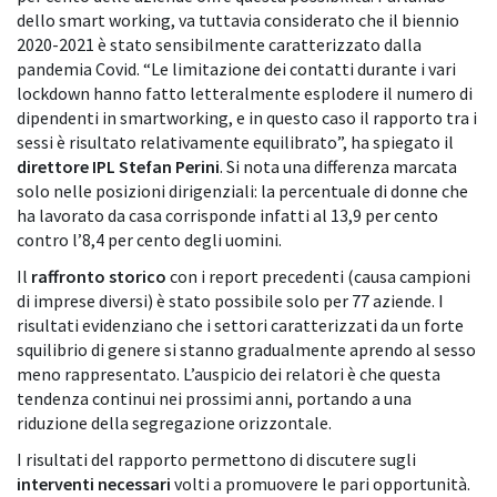
dello smart working, va tuttavia considerato che il biennio
2020-2021 è stato sensibilmente caratterizzato dalla
pandemia Covid. “Le limitazione dei contatti durante i vari
lockdown hanno fatto letteralmente esplodere il numero di
dipendenti in smartworking, e in questo caso il rapporto tra i
sessi è risultato relativamente equilibrato”, ha spiegato il
direttore IPL
Stefan Perini
. Si nota una differenza marcata
solo nelle posizioni dirigenziali: la percentuale di donne che
ha lavorato da casa corrisponde infatti al 13,9 per cento
contro l’8,4 per cento degli uomini.
Il
raffronto storico
con i report precedenti (causa campioni
di imprese diversi) è stato possibile solo per 77 aziende. I
risultati evidenziano che i settori caratterizzati da un forte
squilibrio di genere si stanno gradualmente aprendo al sesso
meno rappresentato. L’auspicio dei relatori è che questa
tendenza continui nei prossimi anni, portando a una
riduzione della segregazione orizzontale.
I risultati del rapporto permettono di discutere sugli
interventi necessari
volti a promuovere le pari opportunità.