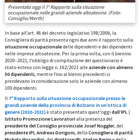
Presentato oggi il 7° Rapporto sulla situazione
occupazionale nelle grandi aziende altoatesine. (Foto:
Consiglio/Werth)
In base all’art. 46 del decreto legislativo 198/2006, la
Consigliera di parità presenta ogni due anni il rapporto sulla
situazione occupazionale
delle dipendenti e dei dipendenti
nelle imprese altoatesine. Per la prima volta, con il biennio
2020–2021, l’obbligo di compilazione del questionario è
stato esteso con legge n. 162/2021 alle
aziende con almeno
50 dipendenti
, mentre fino ai bienni precedenti si
prendevano in considerazione solo le aziende con almeno
100 dipendenti.
Il
7° Rapporto sulla situazione occupazionale presso le
grandi aziende della provincia di Bolzano in un’ottica di
genere (2020-2021)
è stato presentato quest’oggi
dall’IPL |
Istituto Promozione Lavoratori
alla presenza del
presidente del Consiglio provinciale Josef Noggler
, del
presidente IPL Andreas Dorigoni
, della
Consigliera di parità
Michela Morandini
, del
direttore IPL Stefan Perini
e della