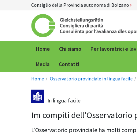
Consiglio della Provincia autonoma di Bolzano
Home
Chi siamo
Per lavoratrici e la
Media
Contatti
Home
Osservatorio provinciale in lingua facile
In lingua facile
Im compiti dell'Osservatorio 
L’Osservatorio provinciale ha molti compi