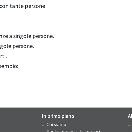
a con tante persone
nze a singole persone.
gole persone.
ti.
sempio:
In primo piano
A
Chi siamo
Per lavoratrici e lavoratori