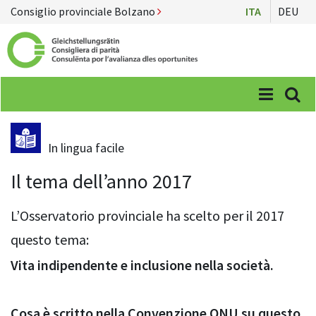
Consiglio provinciale Bolzano
ITA
DEU
Menü
Suc
In lingua facile
Il tema dell’anno 2017
L’Osservatorio provinciale ha scelto per il 2017
questo tema:
Vita indipendente e inclusione nella società.
Cosa è scritto nella Convenzione ONU su questo