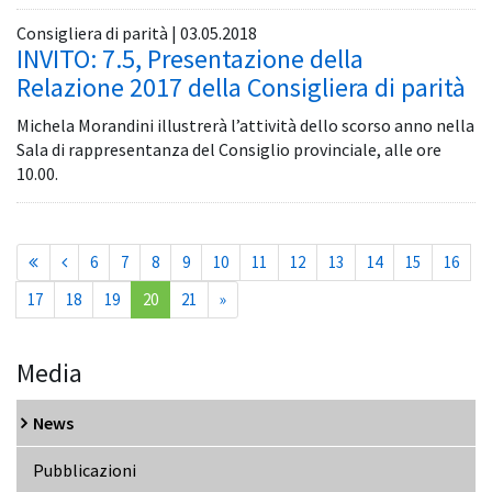
Consigliera di parità | 03.05.2018
INVITO: 7.5, Presentazione della
Relazione 2017 della Consigliera di parità
Michela Morandini illustrerà l’attività dello scorso anno nella
Sala di rappresentanza del Consiglio provinciale, alle ore
10.00.
6
7
8
9
10
11
12
13
14
15
16
(current)
17
18
19
20
21
»
Media
News
Pubblicazioni